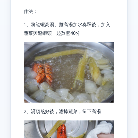
作法：
1、將龍蝦高湯、雞高湯加水稀釋後，加入
蔬菜與龍蝦頭一起熬煮40分
2、湯頭熬好後，濾掉蔬菜，留下高湯