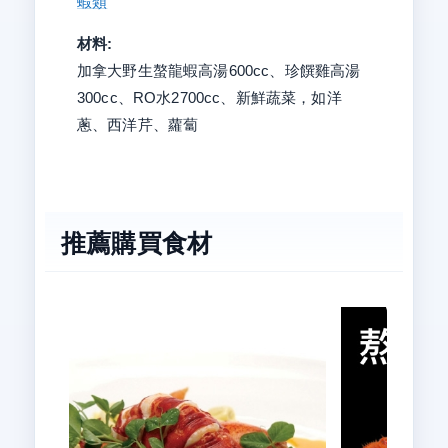
蝦類
材料:
加拿大野生螯龍蝦高湯600cc、珍饌雞高湯
300cc、RO水2700cc、新鮮蔬菜，如洋
蔥、西洋芹、蘿蔔
推薦購買食材