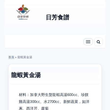
Skip to content
Skip to navigation
日芳食譜
首頁
» 龍蝦黃金湯
您在這裡
龍蝦黃金湯
材料：加拿大野生螯龍蝦高湯600cc、珍饌
雞高湯300cc、水2700cc、新鮮蔬菜，如洋
蔥、西洋芹、蘿蔔