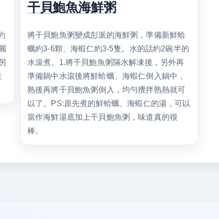
干貝鮑魚海鮮粥
約
將干貝鮑魚粥變成彭派的海鮮粥，準備新鮮蛤
麗
蠣約3-6顆、海蝦仁約3-5隻。水的話約2碗半的
另
水滾煮。1.將干貝鮑魚粥隔水解凍後，另外再
在
準備鍋中水滾後將鮮蛤蠣、海蝦仁倒入鍋中，
熟後再將干貝鮑魚粥倒入，均勻攪拌熟熱就可
以了。PS:原先煮的鮮蛤蠣、海蝦仁的湯，可以
當作海鮮湯底加上干貝鮑魚粥，味道真的很
棒。