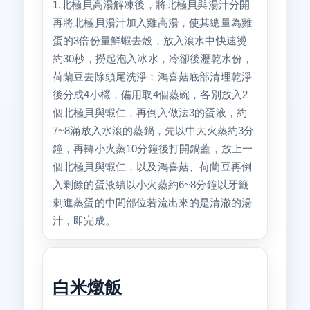
1.北極貝高湯解凍後，將北極貝與湯汁分開
再將北極貝湯汁加入雞高湯，使其總量為雞
蛋的3倍份量鮮蝦去殼，放入滾水中快速燙
約30秒，撈起泡入冰水，冷卻後瀝乾水份，
荷蘭豆去除頭尾洗淨；鴻喜菇底部清理乾淨
後分成4小欉，備用取4個蒸碗，各別放入2
個北極貝與蝦仁，再倒入做法3的蛋液，約
7~8滿放入水滾的蒸鍋，先以中大火蒸約3分
鐘，再轉小火蒸10分鐘後打開鍋蓋，放上一
個北極貝與蝦仁，以及鴻喜菇、荷蘭豆再倒
入剩餘的蛋液續以小火蒸約6~8分鐘以牙籤
刺進蒸蛋的中間部位若流出來的是清澈的湯
汁，即完成。
白米燉飯