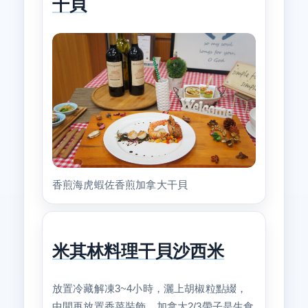
干貝
香煎海虎蝦佐香煎加拿大干貝
米其林料理干貝沙西米
放置冷藏解凍3~4小時，灑上胡椒粒點綴，
中間再放置香菜裝飾，加拿大2/3帶子是生食