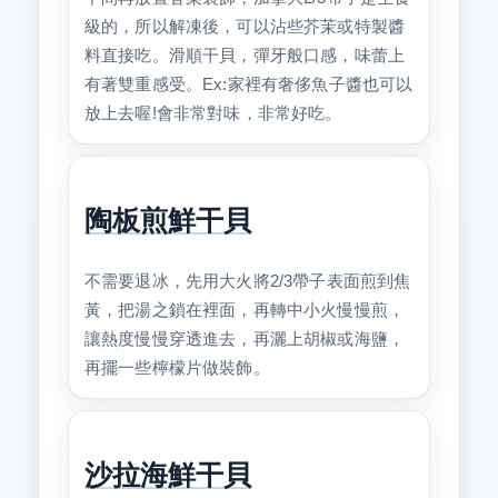
級的，所以解凍後，可以沾些芥茉或特製醬
料直接吃。滑順干貝，彈牙般口感，味蕾上
有著雙重感受。Ex:家裡有奢侈魚子醬也可以
放上去喔!會非常對味，非常好吃。
陶板煎鮮干貝
不需要退冰，先用大火將2/3帶子表面煎到焦
黃，把湯之鎖在裡面，再轉中小火慢慢煎，
讓熱度慢慢穿透進去，再灑上胡椒或海鹽，
再擺一些檸檬片做裝飾。
沙拉海鮮干貝